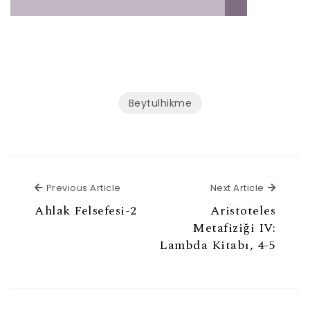
Beytulhikme
Previous Article
Next Ar
Previous Article
Next Article
Ahlak Felsefesi-2
Aristoteles
Metafiziği IV:
Lambda Kitabı, 4-5