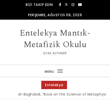
Skip to content
BIZI TAKIP EDIN
PERŞEMBE, AĞUSTOS 06, 2026
Entelekya Mantık-
Metafizik Okulu
ILYAS ALTUNER
MENU
Toggle
navigation
Entelekya
Al-Baghdadi, “Book on the Science of Metaphysics, 