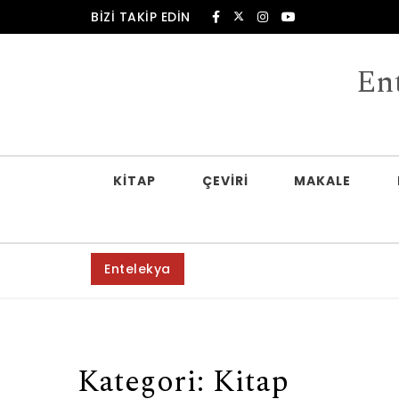
Skip to content
BIZI TAKIP EDIN
En
KITAP
ÇEVIRI
MAKALE
Entelekya
Kategori:
Kitap