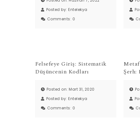
Posted on: Haziran 7, 2022
Po
Posted by:
Entelekya
Po
Comments:
0
C
Felsefeye Giriş: Sistematik
Metaf
Düşüncenin Kodları
Şerh:
Posted on: Mart 31, 2020
Po
Posted by:
Entelekya
Po
Comments:
0
C