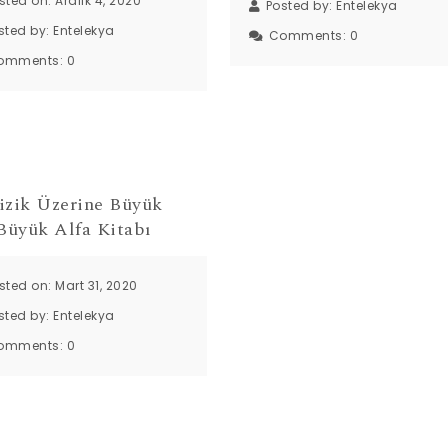
sted on: Aralık 4, 2020
Posted by:
Entelekya
sted by:
Entelekya
Comments:
0
omments:
0
izik Üzerine Büyük
 Büyük Alfa Kitabı
sted on: Mart 31, 2020
sted by:
Entelekya
omments:
0