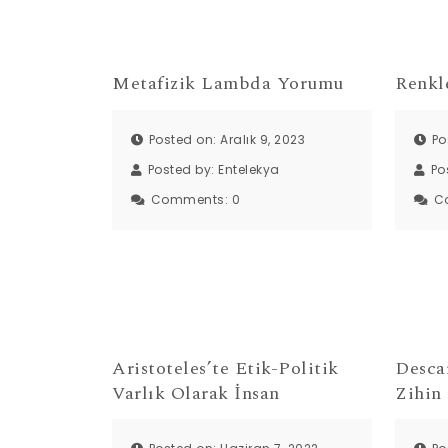
Metafizik Lambda Yorumu
Renkl
Posted on: Aralık 9, 2023
Po
Posted by:
Entelekya
Po
Comments:
0
C
Aristoteles’te Etik-Politik
Desca
Varlık Olarak İnsan
Zihin