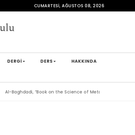
CUMARTESI, AĞUSTOS 08, 2026
ulu
DERGI
DERS
HAKKINDA
l-Baghdadi, “Book on the Science of Metaphysics, 14”
|
Ni