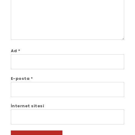
Ad
*
E-posta
*
İnternet sitesi