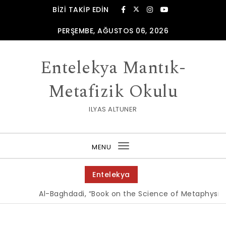
Skip to content
BIZI TAKIP EDIN
PERŞEMBE, AĞUSTOS 06, 2026
Entelekya Mantık-
Metafizik Okulu
ILYAS ALTUNER
MENU
Toggle
navigation
Entelekya
Al-Baghdadi, “Book on the Science of Metaphysics, 