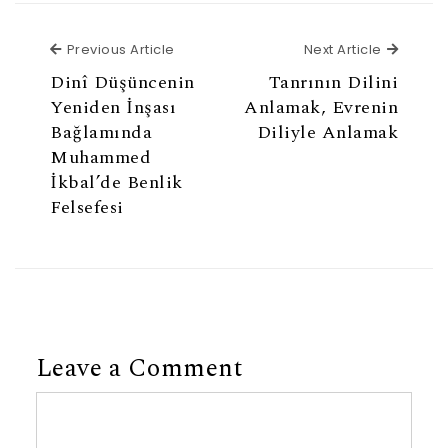
Previous Article
Next Ar
Previous Article
Next Article
Dinî Düşüncenin
Tanrının Dilini
Yeniden İnşası
Anlamak, Evrenin
Bağlamında
Diliyle Anlamak
Muhammed
İkbal’de Benlik
Felsefesi
Leave a Comment
Comment